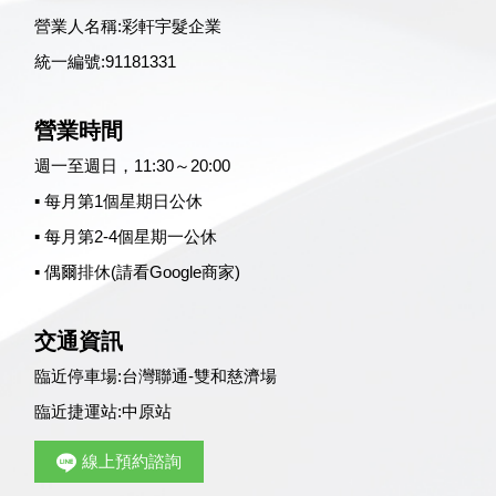
營業人名稱:彩軒宇髮企業
統一編號:91181331
營業時間
週一至週日，11:30～20:00
▪ 每月第1個星期日公休
▪ 每月第2-4個星期一公休
▪ 偶爾排休(請看Google商家)
交通資訊
臨近停車場:
台灣聯通-雙和慈濟場
臨近捷運站:
中原站
線上預約諮詢