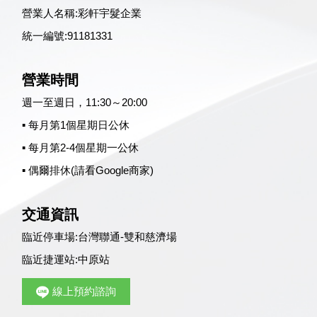
營業人名稱:彩軒宇髮企業
統一編號:91181331
營業時間
週一至週日，11:30～20:00
▪ 每月第1個星期日公休
▪ 每月第2-4個星期一公休
▪ 偶爾排休(請看Google商家)
交通資訊
臨近停車場:
台灣聯通-雙和慈濟場
臨近捷運站:
中原站
線上預約諮詢