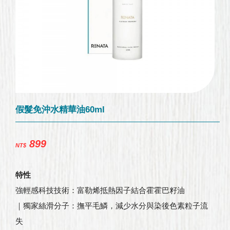
假髮免沖水精華油60ml
899
NT$
特性
強輕感科技技術：富勒烯抵熱因子結合霍霍巴籽油
｜獨家絲滑分子：撫平毛鱗，減少水分與染後色素粒子流
失