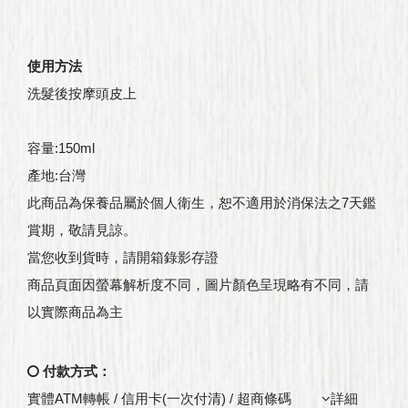
使用方法
洗髮後按摩頭皮上
容量:150ml
產地:台灣
此商品為保養品屬於個人衛生，恕不適用於消保法之7天鑑
賞期，敬請見諒。
當您收到貨時，請開箱錄影存證
商品頁面因螢幕解析度不同，圖片顏色呈現略有不同，請
以實際商品為主
付款方式：
實體ATM轉帳 / 信用卡(一次付清) / 超商條碼
詳細