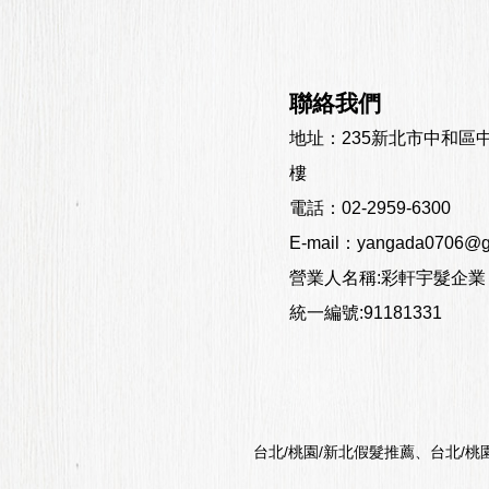
聯絡我們
地址：
235新北市中和區
樓
電話：
02-2959-6300
E-mail：
yangada0706@g
營業人名稱:彩軒宇髮企業
統一編號:91181331
台北/桃園/新北假髮推薦、台北/桃