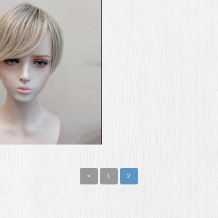
<
1
2