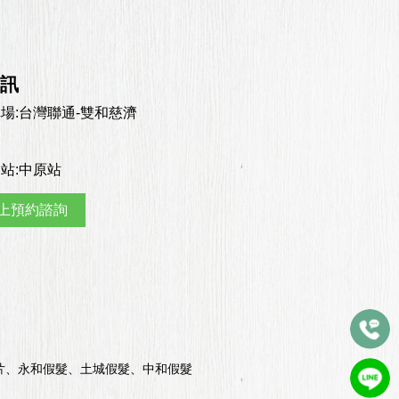
資訊
場:
台灣聯通-雙和慈濟
站:
中原站
上預約諮詢
片、永和假髮、土城假髮、中和假髮