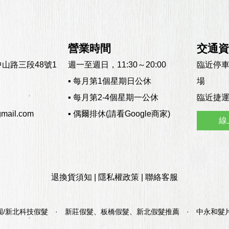
營業時間
交通
中山路三段48號1
週一至週日，11:30～20:00
臨近停車
▪ 每月第1個星期日公休
場
▪ 每月第2-4個星期一公休
臨近捷運
mail.com
▪ 偶爾排休(請看Google商家)
線
退換貨須知
|
隱私權政策
|
聯絡客服
園/新北科技假髮
·
新莊假髮、板橋假髮、新北假髮推薦
·
中永和髮