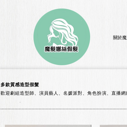
關於魔
多款質感造型假髮
歡迎劇組造型師、演員藝人、名媛派對、角色扮演、直播網