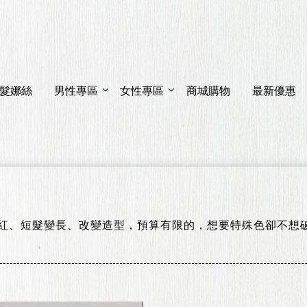
造型假髮
髮娜絲
男性專區
女性專區
商城購物
最新優惠
首 頁
造型假髮
紅、短髮變長、改變造型，預算有限的，想要特殊色卻不想