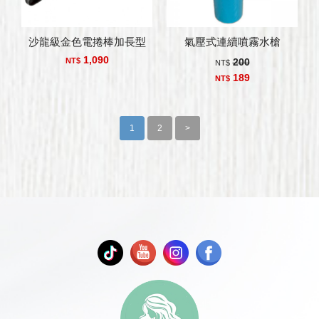
沙龍級金色電捲棒加長型
氣壓式連續噴霧水槍
1,090
NT$
200
NT$
189
NT$
1
2
>