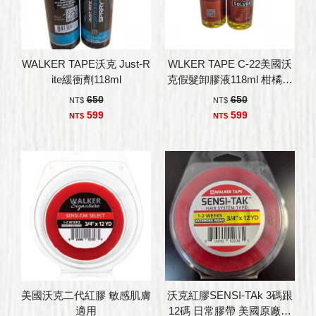
WALKER TAPE沃克 Just-R
WLKER TAPE C-22美國沃
ite緩衝劑118ml
克假髮卸膠液118ml 柑橘香
味
650
650
NT$
NT$
599
599
NT$
NT$
美國沃克二代紅膠 敏感肌膚
沃克紅膠SENSI-TAk 3碼跟
適用
12碼 日常膠帶 美國原廠假