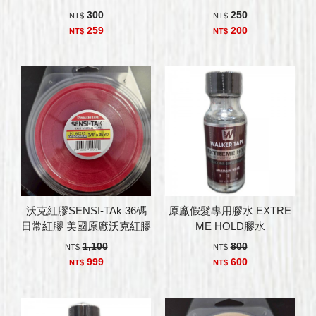
髮膠帶
300
250
NT$
NT$
259
200
NT$
NT$
沃克紅膠SENSI-TAk 36碼
原廠假髮專用膠水 EXTRE
日常紅膠 美國原廠沃克紅膠
ME HOLD膠水
1,100
800
NT$
NT$
999
600
NT$
NT$