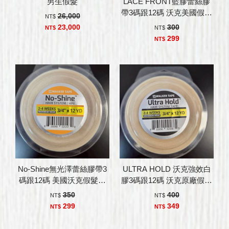
男生假髮
LACE FRONT藍膠蕾絲膠
帶3碼跟12碼 沃克美國假髮
26,000
NT$
膠帶
23,000
300
NT$
NT$
299
NT$
No-Shine無光澤蕾絲膠帶3
ULTRA HOLD 沃克強效白
碼跟12碼 美國沃克假髮膠
膠3碼跟12碼 沃克原廠假髮
帶
膠帶
350
400
NT$
NT$
299
349
NT$
NT$