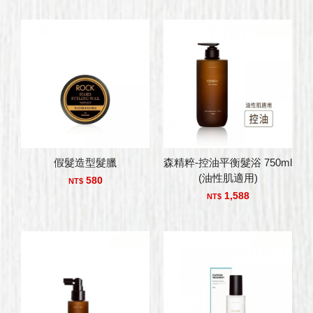
假髮造型髮臘
森精粹-控油平衡髮浴 750ml
(油性肌適用)
580
NT$
1,588
NT$