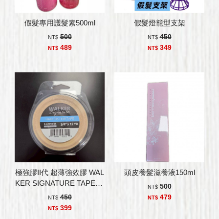
假髮專用護髮素500ml
假髮燈籠型支架
500
450
NT$
NT$
489
349
NT$
NT$
極強膠II代 超薄強效膠 WAL
頭皮養髮滋養液150ml
KER SIGNATURE TAPE 美
500
NT$
國沃克膠帶
450
479
NT$
NT$
399
NT$