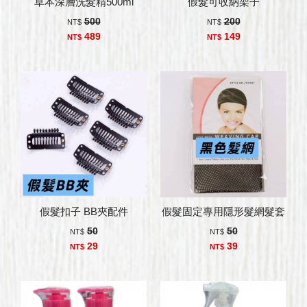
草本深層洗髮精500ml
假髮可收納架子
500
200
NT$
NT$
489
149
NT$
NT$
假髮扣子 BB夾配件
假髮固定專用隱形髮網髮套
50
50
NT$
NT$
29
39
NT$
NT$