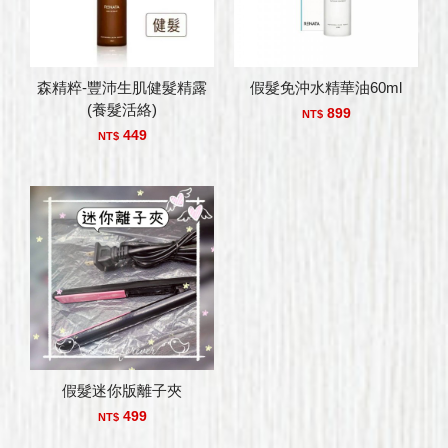
森精粹-豐沛生肌健髮精露
假髮免沖水精華油60ml
(養髮活絡)
899
NT$
449
NT$
假髮迷你版離子夾
499
NT$